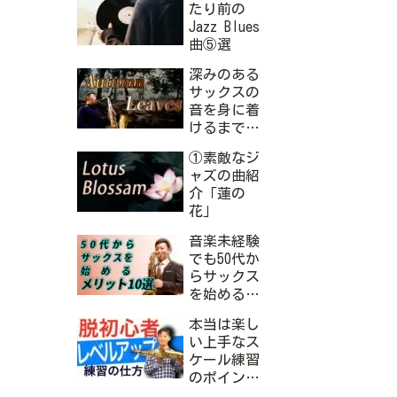
たり前の
Jazz Blues
曲⑤選
深みのある
サックスの
音を身に着
けるまでの
５STEP
①素敵なジ
ャズの曲紹
介「蓮の
花」
音楽未経験
でも50代か
らサックス
を始めるメ
リット１０
本当は楽し
選
い上手なス
ケール練習
のポイント3
選