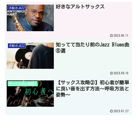
好きなアルトサックス
お勧めJAZZ
2023.06.11
知ってて当たり前のJazz Blues曲
お勧めJAZZ
⑤選
2023.05.10
【サックス攻略②】初心者が簡単
サックス初心者向け
に良い音を出す方法～呼吸方法と
姿勢～
2023.01.27