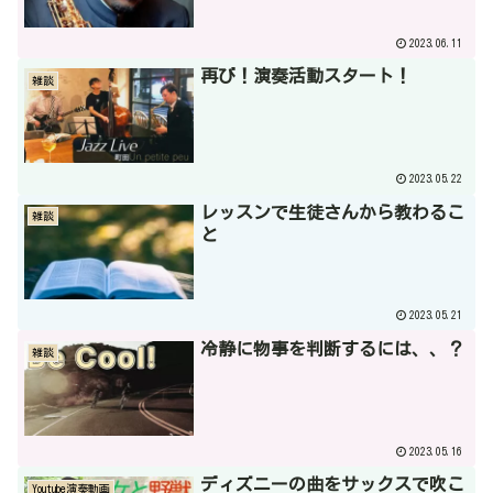
2023.06.11
再び！演奏活動スタート！
雑談
2023.05.22
レッスンで生徒さんから教わるこ
雑談
と
2023.05.21
冷静に物事を判断するには、、？
雑談
2023.05.16
ディズニーの曲をサックスで吹こ
Youtube演奏動画