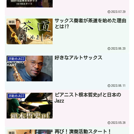
2023.07.29
サックス奏者が茶道を始めた理由
雑談
とは!?
2023.06.20
好きなアルトサックス
お勧めJAZZ
2023.06.11
ピアニスト根本哲史pfと日本の
お勧めJAZZ
Jazz
2023.05.26
再び！演奏活動スタート！
雑談