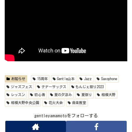
お知らせ
15周年
Gentle山本
Jazz
Saxophone
ジャズフェス
テナーサックス
もんじぇ祭り2023
レッスン
初心者
夏の夕涼み
夏祭り
相模大野
相模大野中央公園
花火大会
音楽教室
gentleyamamotoをフォローする