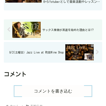
からYotuberとして音楽活動やレッスン演
奏動画、ほろ酔い雑談、V-logなど様々な
企画を立ててきました現在、、、チャン
ネル登録者9140名（2023年1月現...
サックス奏者が茶道を始めた理由とは!?
9/2(土曜日）Jazz Live at 町田Wine Shop
コメント
コメントを書き込む