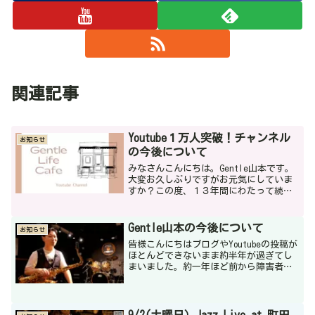
関連記事
Youtube１万人突破！チャンネル
お知らせ
の今後について
みなさんこんにちは。Gentle山本です。
大変お久しぶりですがお元気にしていま
すか？この度、１３年間にわたって続け
てまいりましたGentle Jazz Saxophone
Youtubeチャンネルがチャンネル登録者数
1万人突破いたしました！...
Gentle山本の今後について
お知らせ
皆様こんにちはブログやYoutubeの投稿が
ほとんどできないまま約半年が過ぎてし
まいました。約一年ほど前から障害者を
中心とした訪問介護の仕事をし始めて、
資格もいくつかとることが出来ました。
この仕事は人とかかわる仕事であり、日
常生活で生きづら...
9/2(土曜日）Jazz Live at 町田