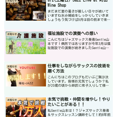
お知らせ
Wine Shop
まだまだ夏の暑さが厳しい日々が続いて
いますね水分補給をしっかりしていきま
しょうもう気づけば9月は目の前まで来て
います9月の初旬におすすめのライブがあ
りますのでお知らせいたします。★町田
Wine Shop Un petite peu（アンプ...
福祉施設での演奏への想い
お知らせ
こんにちはジャズサックス奏者Gentle山
本です！偶然ではありますが今年3月は福
祉施設での演奏が続きましたGentle山本
今回は福祉施設での演奏について思いを
書きたいと思います！老人介護施設と保
育園での演奏です普段ジャズライブハウ
スやカフェ...
仕事をしながらサックスの技術を
お知らせ
磨く方法
こんにちはこのブログもだいぶご無沙汰
しています。皆様お元気でしょうか？私
が20歳の頃から師匠に弟子入りして様々
な先輩ミュージシャンにお世話になりな
がら約20年間、専業ミュージシャンとし
て活動してきました。ここ3年間は音楽活
本気で挑戦・仲間を増やし！やり
お知らせ
動の水面下で福祉の...
たいことがある！！
私Gentle山本は！？ジャズサックス奏者
＆サックスレッスン講師そして！約8年前