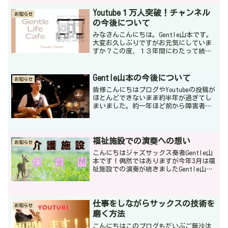
りますのでお知らせいたします。★町田
Wine Shop Un petite peu（アンプ...
Youtube１万人突破！チャンネル
お知らせ
の今後について
みなさんこんにちは。Gentle山本です。
大変お久しぶりですがお元気にしていま
すか？この度、１３年間にわたって続け
てまいりましたGentle Jazz Saxophone
Youtubeチャンネルがチャンネル登録者数
1万人突破いたしました！...
Gentle山本の今後について
お知らせ
皆様こんにちはブログやYoutubeの投稿が
ほとんどできないまま約半年が過ぎてし
まいました。約一年ほど前から障害者を
中心とした訪問介護の仕事をし始めて、
資格もいくつかとることが出来ました。
この仕事は人とかかわる仕事であり、日
常生活で生きづら...
福祉施設での演奏への想い
お知らせ
こんにちはジャズサックス奏者Gentle山
本です！偶然ではありますが今年3月は福
祉施設での演奏が続きましたGentle山本
今回は福祉施設での演奏について思いを
書きたいと思います！老人介護施設と保
育園での演奏です普段ジャズライブハウ
スやカフェ...
仕事をしながらサックスの技術を
お知らせ
磨く方法
こんにちはこのブログもだいぶご無沙汰