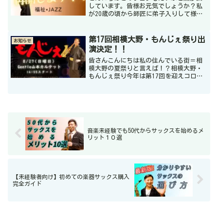
しています。皆様お元気でしょうか？私
が20歳の頃から師匠に弟子入りして様々
な先輩ミュージシャンにお世話になりな
がら約20年間、専業ミュージシャンとし
て活動してきました。ここ3年間は音楽活
第17回相模大野・もんじぇ祭り出
お知らせ
動の水面下で福祉の...
演決定！！
皆さんこんにちは私の住んでいる街＝相
模大野の夏祭りと言えば！？相模大野・
もんじぇ祭り今年は第17回を迎えコロナ
を乗り越えて4年ぶりに開催いたしま
す！！このイベントは年を追うごとに規
模が大きくなり9万5000人を超える来場者
数です！相模大野に...
音楽未経験でも50代からサックスを始めるメ
リット１０選
【未経験者向け】初めての楽器サックス購入
完全ガイド