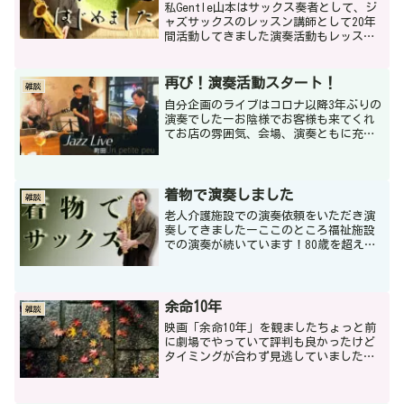
私Gentle山本はサックス奏者として、ジ
ャズサックスのレッスン講師として20年
間活動してきました演奏活動もレッスン
業も精一杯頑張ってきましたしこれから
も丁寧に活動を続けていきたいと思って
いますここ最近はお着物を着て介護施設
再び！演奏活動スタート！
雑談
などで演奏する機...
自分企画のライブはコロナ以降3年ぶりの
演奏でしたーお陰様でお客様も来てくれ
てお店の雰囲気、会場、演奏ともに充実
していました！3年前にレコーディングし
た矢羽佳祐くんとのデュオアルバム
「Smile & Green」をまたレコ発ライブ
していこう！...
着物で演奏しました
雑談
老人介護施設での演奏依頼をいただき演
奏してきましたーここのところ福祉施設
での演奏が続いています！80歳を超えた
要介護度４と普段あまりしゃべらないご
利用者さんが私たちの演奏を聴いて「よ
っ！日本一～！❤」とか「今日は本当に
楽しかったよー」とＧe...
余命10年
雑談
映画「余命10年」を観ましたちょっと前
に劇場でやっていて評判も良かったけど
タイミングが合わず見逃していましたヒ
ロインを小松菜奈が演じる実話の物語ネ
タバレありの感想＝＝＝＝＝＝＝＝＝＝
＝＝＝＝＝＝＝＝＝＝＝＝＝＝死ぬこと