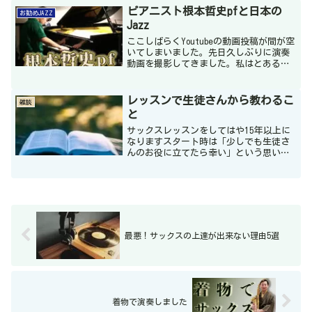
は生きることそのもの「...
ピアニスト根本哲史pfと日本の
お勧めJAZZ
Jazz
ここしばらくYoutubeの動画投稿が間が空
いてしまいました。先日久しぶりに演奏
動画を撮影してきました。私はとある大
学のジャズ研究会出身なのですが同会の
後輩ピアニストと一緒に演奏しまし
た！！彼はスタンダードはもちろんオリ
レッスンで生徒さんから教わるこ
雑談
ジナル曲もたくさんあ...
と
サックスレッスンをしてはや15年以上に
なりますスタート時は「少しでも生徒さ
んのお役に立てたら幸い」という思いで
やっていました。どんな風に伝えたら分
かりやすいかな？レッスン教材は難しす
ぎないかな？生徒さんの望むことは何だ
ろう？個人レッスンでは...
最悪！サックスの上達が出来ない理由5選
着物で演奏しました